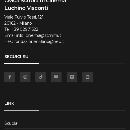
Civica Scuola di Cinema
Luchino Visconti
Viale Fulvio Testi, 121
20162 - Milano
Tel.
+39 02971522
Email
info_cinema@scmmi.it
PEC
fondazionemilano@pec.it
SEGUICI SU
Facebook
Instagram
TikTok
YouTube
Flickr
Linkedin
LINK
Scuola