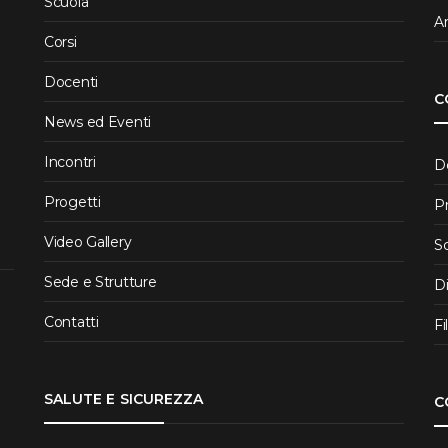
Scuola
Ar
Corsi
Docenti
C
News ed Eventi
Incontri
D
Progetti
P
Video Gallery
S
Sede e Strutture
D
Contatti
Fi
SALUTE E SICUREZZA
C