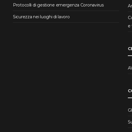
Protocolli di gestione emergenza Coronavirus
Ar
Sicurezza nei luoghi di lavoro
Co
e 
C
A
C
Gl
S