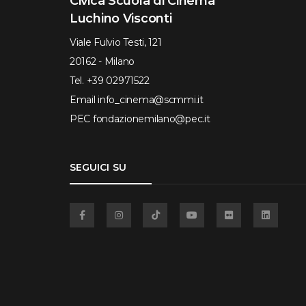
Civica Scuola di Cinema
Luchino Visconti
Viale Fulvio Testi, 121
20162 - Milano
Tel.
+39 02971522
Email
info_cinema@scmmi.it
PEC
fondazionemilano@pec.it
SEGUICI SU
Facebook
Instagram
TikTok
YouTube
Flickr
Linkedin