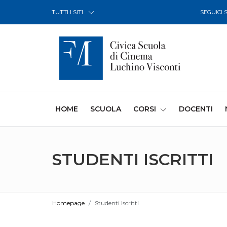
Skip to Content
TUTTI I SITI
SEGUICI 
(CURRENT)
HOME
SCUOLA
CORSI
DOCENTI
STUDENTI ISCRITTI
Homepage
Studenti Iscritti