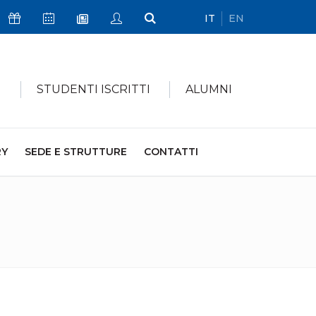
IT
EN
Icona Sostienici
Icona Calendario Eventi
Icona My Civica
Icona Cerca
Icona Newsletter
I
STUDENTI ISCRITTI
ALUMNI
RY
SEDE E STRUTTURE
CONTATTI