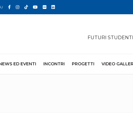
Facebook
Instagram
TikTok
YouTube
Flickr
Linkedin
SU
FUTURI STUDENT
NEWS ED EVENTI
INCONTRI
PROGETTI
VIDEO GALLE