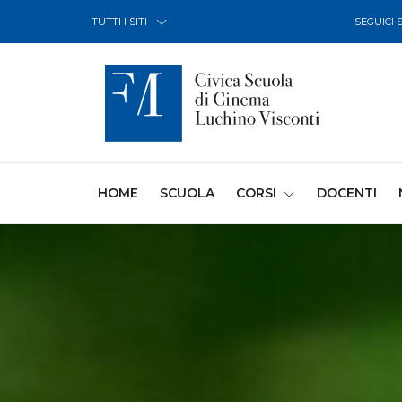
Skip to Content
TUTTI I SITI
SEGUICI 
(CURRENT)
HOME
SCUOLA
CORSI
DOCENTI