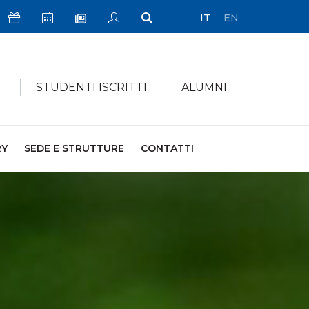
IT
EN
Icona Sostienici
Icona Calendario Eventi
Icona My Civica
Icona Cerca
Icona Newsletter
I
STUDENTI ISCRITTI
ALUMNI
RY
SEDE E STRUTTURE
CONTATTI