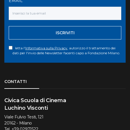
EMAIL
ISCRIVITI
letta l'
Informativa sulla Privacy
, autorizzo il trattamento dei
dati per l'invio delle Newsletter facenti capo a Fondazione Milano.
Torna su
CONTATTI
Civica Scuola di Cinema
Luchino Visconti
Viale Fulvio Testi, 121
20162 - Milano
Tel.
+39 02971522