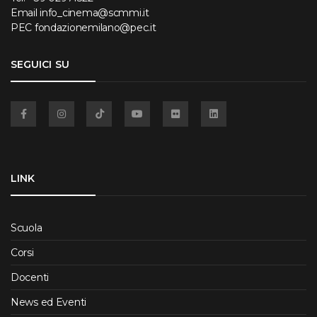
Email
info_cinema@scmmi.it
PEC
fondazionemilano@pec.it
SEGUICI SU
Facebook
Instagram
TikTok
YouTube
Flickr
Linkedin
LINK
Scuola
Corsi
Docenti
News ed Eventi