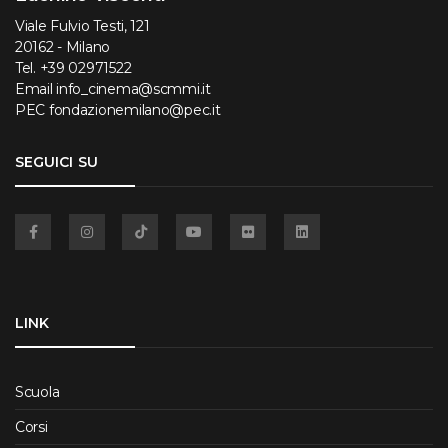
Viale Fulvio Testi, 121
20162 - Milano
Tel.
+39 02971522
Email
info_cinema@scmmi.it
PEC
fondazionemilano@pec.it
SEGUICI SU
Facebook
Instagram
TikTok
YouTube
Flickr
Linkedin
LINK
Scuola
Corsi