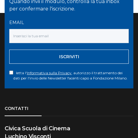
Quando invii il modulo, controlla la tua inbox
per confermare l'iscrizione.
EMAIL
ISCRIVITI
letta l'
Informativa sulla Privacy
, autorizzo il trattamento dei
dati per l'invio delle Newsletter facenti capo a Fondazione Milano.
Torna su
CONTATTI
Civica Scuola di Cinema
Luchino Visconti